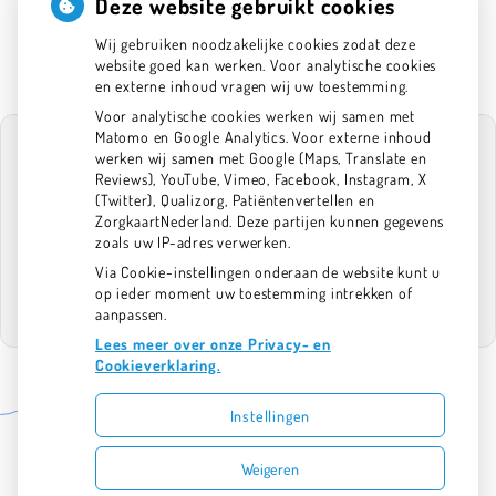
023 5379113
Deze website gebruikt cookies
info@tpsantpoortnoord.nl
Wij gebruiken noodzakelijke cookies zodat deze
website goed kan werken. Voor analytische cookies
en externe inhoud vragen wij uw toestemming.
Voor analytische cookies werken wij samen met
Matomo en Google Analytics. Voor externe inhoud
werken wij samen met Google (Maps, Translate en
Reviews), YouTube, Vimeo, Facebook, Instagram, X
(Twitter), Qualizorg, Patiëntenvertellen en
U heeft geen toestemming gegeven voor
ZorgkaartNederland. Deze partijen kunnen gegevens
externe inhoud
die nodig is om dit te
zoals uw IP-adres verwerken.
zien.
Via Cookie-instellingen onderaan de website kunt u
Cookie-instellingen wijzigen
op ieder moment uw toestemming intrekken of
aanpassen.
Lees meer over onze Privacy- en
Cookieverklaring.
Instellingen
Uw Zorg Online
|
Beheer
Bezoek
Bezoek
Weigeren
onze
onze