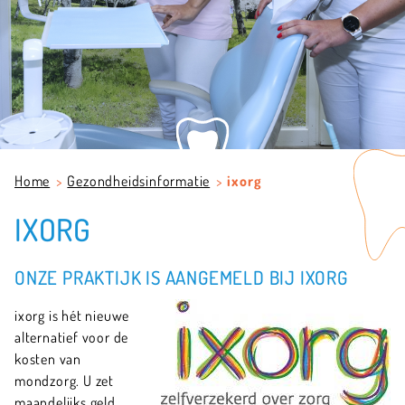
Home
Gezondheidsinformatie
ixorg
IXORG
ONZE PRAKTIJK IS AANGEMELD BIJ IXORG
ixorg is hét nieuwe
alternatief voor de
kosten van
mondzorg. U zet
maandelijks geld