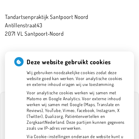
Tandartsenpraktijk Santpoort Noord
Antillenstraat
43
2071 VL
Santpoort-Noord
023 5379113
Deze website gebruikt cookies
info@tpsantpoortnoord.nl
Wij gebruiken noodzakelijke cookies zodat deze
website goed kan werken. Voor analytische cookies
en externe inhoud vragen wij uw toestemming.
Voor analytische cookies werken wij samen met
Matomo en Google Analytics. Voor externe inhoud
werken wij samen met Google (Maps, Translate en
Reviews), YouTube, Vimeo, Facebook, Instagram, X
(Twitter), Qualizorg, Patiëntenvertellen en
U heeft geen toestemming gegeven voor
ZorgkaartNederland. Deze partijen kunnen gegevens
externe inhoud
die nodig is om dit te
zoals uw IP-adres verwerken.
zien.
Via Cookie-instellingen onderaan de website kunt u