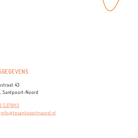
SGEGEVENS
nstraat 43
L Santpoort-Noord
3 5379113
:
info@tpsantpoortnoord.nl