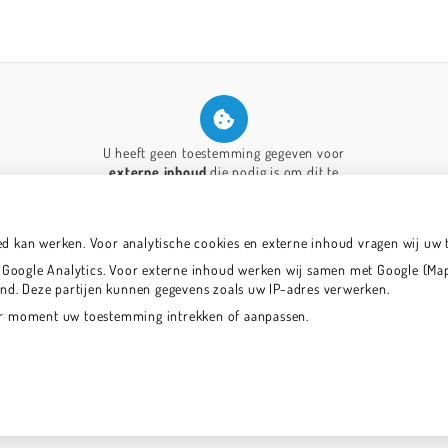
U heeft geen toestemming gegeven voor
externe inhoud
die nodig is om dit te
zien.
Cookie-instellingen wijzigen
ed kan werken. Voor analytische cookies en externe inhoud vragen wij uw
oogle Analytics. Voor externe inhoud werken wij samen met Google (Maps
land. Deze partijen kunnen gegevens zoals uw IP-adres verwerken.
der moment uw toestemming intrekken of aanpassen.
Bezoek
Bezoek
onze
onze