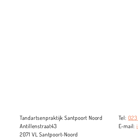
Tandartsenpraktijk Santpoort Noord
023
Antillenstraat
43
2071 VL
Santpoort-Noord