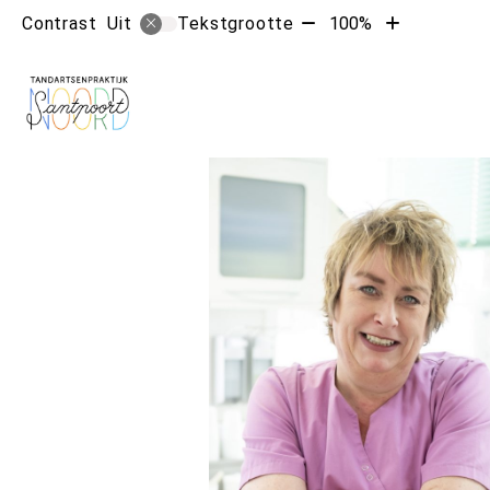
Tekst
Tekst
Contrast
Tekstgrootte
100%
Uit
verkleinen
vergroten
met
met
10%
10%